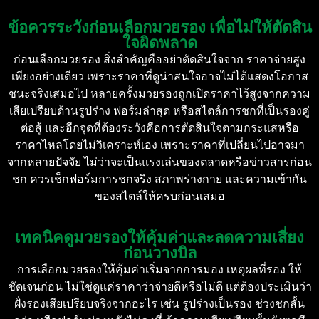
ข้อควรระวังก่อนเลือกมวยรอง เพื่อไม่ให้ตัดสิน
ใจผิดพลาด
ก่อนเลือกมวยรอง สิ่งสำคัญคืออย่าตัดสินใจจาก ราคาจ่ายสูง
เพียงอย่างเดียว เพราะราคาที่ดูน่าสนใจอาจไม่ได้แสดงโอกาส
ชนะจริงเสมอไป หลายครั้งมวยรองถูกเปิดราคาไว้สูงจากความ
เสียเปรียบด้านรูปร่าง ฟอร์มล่าสุด หรือสไตล์การชกที่เป็นรองคู่
ต่อสู้ และอีกจุดที่ต้องระวังคือการตัดสินใจตามกระแสหรือ
ราคาไหลโดยไม่วิเคราะห์เอง เพราะราคาที่เปลี่ยนไปอาจมา
จากหลายปัจจัย ไม่ว่าจะเป็นแรงเล่นของตลาดหรือข่าวสารก่อน
ชก ควรเช็กฟอร์มการชกจริง สภาพร่างกาย และความเข้ากัน
ของสไตล์ให้ครบก่อนเสมอ
เทคนิคดูมวยรองให้คุ้มค่าและลดความเสี่ยง
ก่อนวางบิล
การเลือกมวยรองให้คุ้มค่าเริ่มจากการมอง เหตุผลที่รอง ให้
ชัดเจนก่อน ไม่ใช่ดูแค่ราคาว่าจ่ายดีหรือไม่ดี แต่ต้องประเมินว่า
ฝั่งรองเสียเปรียบจริงจากอะไร เช่น รูปร่างเป็นรอง ช่วงชกสั้น