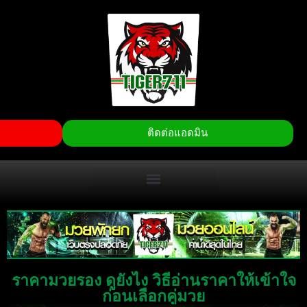
ติดต่อแอดมิน
ราคามวยรอง ดูยังไง วิธีอ่านราคาให้เข้าใจ
ก่อนเลือกคู่มวย