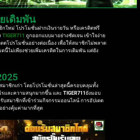
ยเดิมพัน
ชิกใหม่ โปรโมชั่นฝากเงินรายวัน หรือเครดิตฟรี
ง
TIGER711
ถูกออกแบบมาอย่างชัดเจน เข้าใจง่าย
เดตโปรโมชั่นอย่างต่อเนื่อง เพื่อให้สมาชิกไม่พลาด
นี้ไม่เพียงช่วยเพิ่มเครดิตในการเดิมพัน แต่ยัง
 2025
มาชิกเก่า โดยโปรโมชั่นล่าสุดนี้ครอบคลุมทั้ง
มกำไรและความสนุกมากขึ้น และ
TIGER711
ยังมอบ
รับสมาชิกที่เข้าร่วมกิจกรรมออนไลน์ การอัปเดต
่างคุ้มค่ามากที่สุด