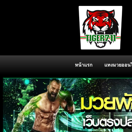
หน้าแรก
แทงมวยออนไ