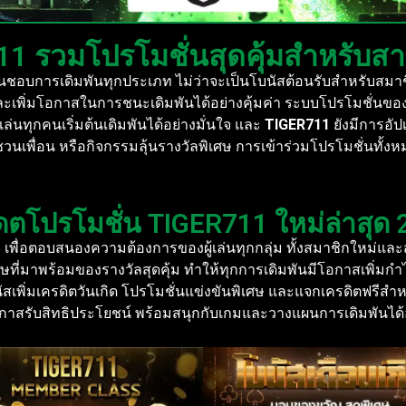
1 รวมโปรโมชั่นสุดคุ้มสำหรับสา
่ชื่นชอบการเดิมพันทุกประเภท ไม่ว่าจะเป็นโบนัสต้อนรับสำหรับสมา
นและเพิ่มโอกาสในการชนะเดิมพันได้อย่างคุ้มค่า ระบบโปรโมชั่นขอ
ล่นทุกคนเริ่มต้นเดิมพันได้อย่างมั่นใจ
และ
TIGER711
ยังมีการอัป
วนเพื่อน หรือกิจกรรมลุ้นรางวัลพิเศษ การเข้าร่วมโปรโมชั่นทั้งหมด
ดตโปรโมชั่น TIGER711 ใหม่ล่าสุด
5 เพื่อตอบสนองความต้องการของผู้เล่นทุกกลุ่ม ทั้งสมาชิกใหม่และส
ศษที่มาพร้อมของรางวัลสุดคุ้ม ทำให้ทุกการเดิมพันมีโอกาสเพิ่
พิ่มเครดิตวันเกิด โปรโมชั่นแข่งขันพิเศษ และแจกเครดิตฟรีสำห
โอกาสรับสิทธิประโยชน์ พร้อมสนุกกับเกมและวางแผนการเดิมพันได้อย