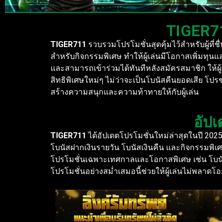
TIGER71
TIGER711
รวบรวมโปรโมชั่นสุดคุ้มไว้สำหรับผู้ที
สำหรับกิจกรรมพิเศษ ทำให้ผู้เล่นมีโอกาสเพิ่มทุ
และสามารถเข้าร่วมได้ทันทีหลังสมัครสมาชิก ให้ผู้เ
สิทธิพิเศษใหม่ๆ ไม่ว่าจะเป็นโบนัสคืนยอดเสีย โปรช
สร้างความสนุกและความท้าทายให้กับผู้เล่น
อัปเ
TIGER711
ได้อัปเดตโปรโมชั่นใหม่ล่าสุดในปี 202
โบนัสฝากเงินรายวัน โบนัสเงินคืน และกิจกรรมพิเ
โปรโมชั่นเฉพาะเทศกาลและโอกาสพิเศษ เช่น โบนัสเ
โปรโมชั่นอย่างสม่ำเสมอนี้ช่วยให้ผู้เล่นไม่พลาด