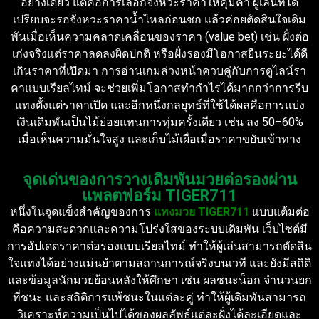
อย่างเดียว แต่คือการเลือกจังหวะราคาให้คุ้มค่า ผู้เล่นที่ได้
เปรียบจะรอจังหวะราคาน้ำไหลก่อนชก แล้วค่อยตัดสินใจเดิม
พันเมื่อเห็นความคลาดเคลื่อนของราคา (value bet) เช่น ฝั่งต่อ
เก่งจริงแต่ราคาลดลงผิดปกติ หรือฝั่งรองมีโอกาสยืนระยะได้ดี
เกินราคาที่เปิดมา การอ่านเกมล่วงหน้าควบคู่กับการดูไลน์รา
คาแบบเรียลไทม์ จะช่วยเพิ่มโอกาสทำกำไรได้มากกว่าการรีบ
แทงตั้งแต่ราคาเปิด และอีกหนึ่งกลยุทธ์ที่ใช้ได้ผลคือการแบ่ง
เงินเดิมพันเป็นไม้ย่อยแทนการทุ่มครั้งเดียว เช่น ลง 50–60%
เมื่อเห็นความมั่นใจสูง และเก็บไม้เผื่อเมื่อราคาขยับเข้าทาง
จุดเด่นของการวางเดิมพันมวยต่อรองผ่าน
แพลตฟอร์ม TIGER711
หนึ่งในจุดแข็งสำคัญของการ
แทงมวย TIGER711
แบบแต้มต่อ
คือความสะดวกและความโปร่งใสของระบบเดิมพัน เว็บไซต์มี
การอัปเดตราคาต่อรองแบบเรียลไทม์ ทำให้ผู้เล่นสามารถตัดสิน
ใจแทงได้อย่างแม่นยำตามสถานการณ์จริงบนเวที และยังมีสถิติ
และข้อมูลนักมวยย้อนหลังให้ศึกษา เช่น ผลชนะน็อก จำนวนยก
ที่ชนะ และสถิติการแพ้ชนะในแต่ละคู่ ทำให้ผู้เดิมพันสามารถ
วิเคราะห์ความเป็นไปได้ของผลลัพธ์แต่ละฝั่งได้ละเอียดและ