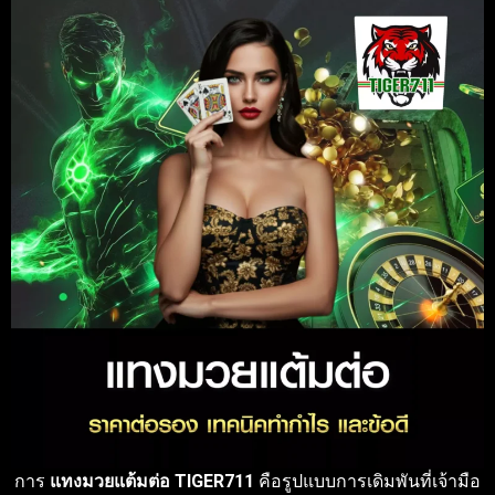
การ
แทงมวยแต้มต่อ TIGER711
คือรูปแบบการเดิมพันที่เจ้ามือ