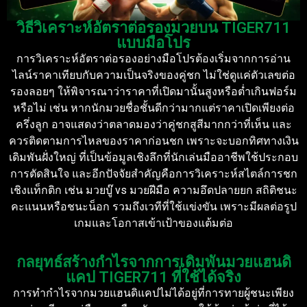
วิธีวิเคราะห์อัตราต่อรองมวยบน TIGER711
แบบมือโปร
การวิเคราะห์อัตราต่อรองอย่างมือโปรต้องเริ่มจากการอ่าน
ไลน์ราคาเทียบกับความเป็นจริงของคู่ชก ไม่ใช่ดูแค่ตัวเลขต่อ
รองลอยๆ ให้พิจารณาว่าราคาที่เปิดมานั้นสูงหรือต่ำเกินฟอร์ม
หรือไม่ เช่น หากนักมวยชื่อชั้นดีกว่ามากแต่ราคาเปิดเพียงต่อ
ครึ่งลูก อาจแสดงว่าตลาดมองว่าคู่ชกสูสีมากกว่าที่เห็น และ
ควรติดตามการไหลของราคาก่อนชก เพราะจะบอกทิศทางเงิน
เดิมพันฝั่งใหญ่ ที่เป็นข้อมูลเชิงลึกที่นักเล่นมืออาชีพใช้ประกอบ
การตัดสินใจ และอีกปัจจัยสำคัญคือการวิเคราะห์สไตล์การชก
เชิงแท็กติก เช่น มวยบู๊ vs มวยฝีมือ ความอึดปลายยก สถิติชนะ
คะแนนหรือชนะน็อก รวมถึงเวทีที่ใช้แข่งขัน เพราะมีผลต่อรูป
เกมและโอกาสเข้าเป้าของแต้มต่อ
กลยุทธ์สร้างกำไรจากการเดิมพันมวยแฮนดิ
แคป TIGER711 ที่ใช้ได้จริง
การทำกำไรจากมวยแฮนดิแคปไม่ได้อยู่ที่การทายผู้ชนะเพียง